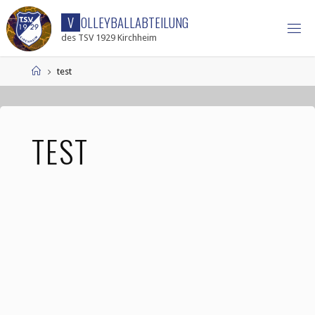
V
O
L
L
E
Y
B
A
L
L
A
B
T
E
I
L
U
N
G
des TSV 1929 Kirchheim
test
TEST