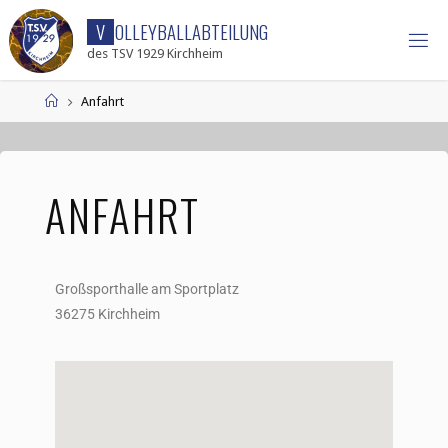
V
O
L
L
E
Y
B
A
L
L
A
B
T
E
I
L
U
N
G
des TSV 1929 Kirchheim
Anfahrt
ANFAHRT
Großsporthalle am Sportplatz
36275 Kirchheim